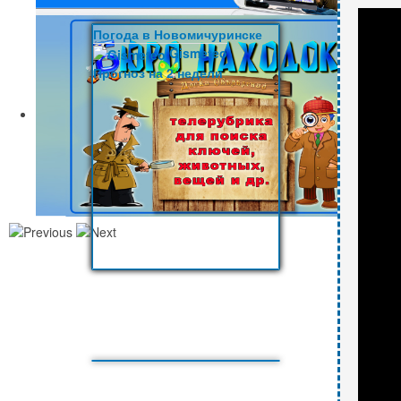
Погода в Новомичуринске
Gismeteo
Прогноз на 2 недели