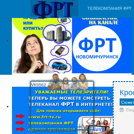
VK9562
ТЕЛЕКОМПАНИЯ ФРТ
VK9562
Кро
Сюжет
Соз
Прямая трансляция