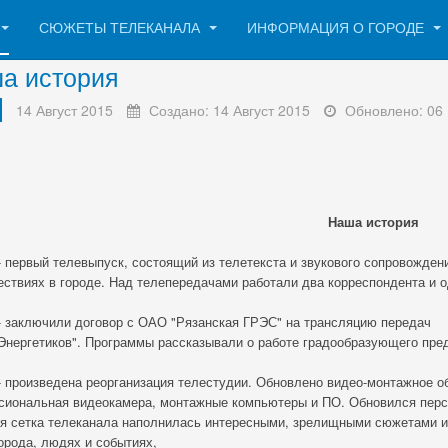
СЮЖЕТЫ ТЕЛЕКАНАЛА
ИНФОРМАЦИЯ О ГОРОДЕ
а история
14 Август 2015
Создано: 14 Август 2015
Обновлено: 06
Наша история
 - первый телевыпуск, состоящий из телетекста и звукового сопровожде
ствиях в городе. Над телепередачами работали два корреспондента и 
 - заключили договор с ОАО "Рязанская ГРЭС" на трансляцию передач
Энергетиков". Программы рассказывали о работе градообразующего предп
 - произведена реорганизация телестудии. Обновлено видео-монтажное о
сиональная видеокамера, монтажные компьютеры и ПО. Обновился перс
 сетка телеканала наполнилась интересными, зрелищными сюжетами и т
орода, людях и событиях,