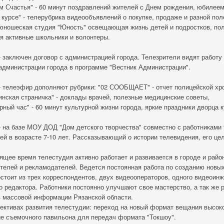
 Счастья" - 60 минут поздравлений жителей с Днем рождения, юбилеем,
 курсе" - телерубрика видеообъявлений о покупке, продаже и разной по
юношеская студия "Юность" освещающая жизнь детей и подростков, пол
я активные школьники и волонтеры.
 - заключен договор с администрацией города. Телезрители видят работу
администрации города в программе "Вестник Администрации".
 - телеэфир дополняют рубрики: "02 СООБЩАЕТ" - отчет полицейской хр
нская страничка" - доклады врачей, полезные медицинские советы,
рный час" - 60 минут культурной жизни города, яркие праздники дворца 
 - на базе МОУ ДОД "Дом детского творчества" совместно с работникам
ей в возрасте 7-10 лет. Рассказывающий о истории телевидения, его цел
ящее время телестудия активно работает и развивается в городе и рай
телей и рекламодателей. Ведется постоянная работа по созданию новых
стоит из трех корреспондентов, двух видеооператоров, одного видеоинж
о редактора. Работники постоянно улучшают свое мастерство, а так же 
 массовой информации Рязанской области.
ективах развития телестудии: переход на новый формат вещания высок
е съемочного павильона для передач формата "Токшоу".