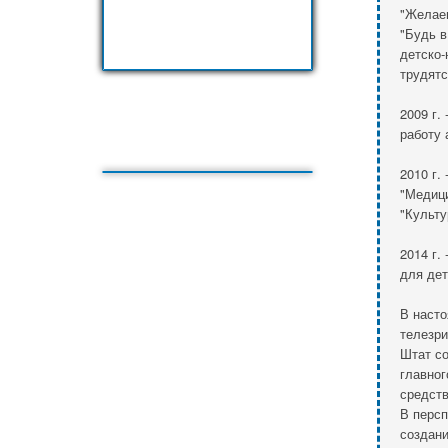
"Желаем
"Будь в
детско-
трудятс
2009 г.
работу 
2010 г.
"Медици
"Культу
2014 г.
для дет
В насто
телезри
Штат со
главног
средств
В персп
создани