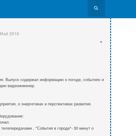
 Май 2016
ния. Выпуск содержал информацию о погоде, событиях и
один видеоинженер.
риятия, о энергетиках и перспективах развития.
борудование:
онал.
елепередачами , "События в городе"- 30 минут о