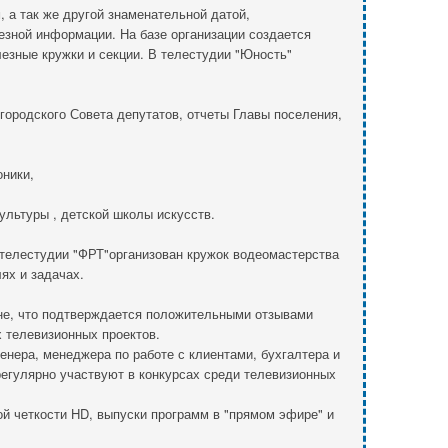
 а так же другой знаменательной датой,
лезной информации. На базе организации создается
езные кружки и секции. В телестудии "Юность"
 городского Совета депутатов, отчеты Главы поселения,
оники,
культуры , детской школы искусств.
и телестудии "ФРТ"организован кружок водеомастерства
ях и задачах.
оне, что подтверждается положительными отзывами
 телевизионных проектов.
енера, менеджера по работе с клиентами, бухгалтера и
регулярно участвуют в конкурсах среди телевизионных
ой четкости
HD
, выпуски программ в "прямом эфире" и