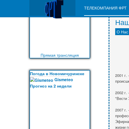
VK9562
ТЕЛЕКОМПАНИЯ ФРТ
VK9562
Наш
О Нас
Прямая трансляция
Погода в Новомичуринске
2001 г.
Gismeteo
происше
Прогноз на 2 недели
2002 г.
"Вести 
2007 г.
профес
Эфирная
жизни г